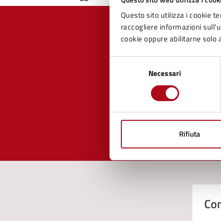
Questo sito utilizza i cookie te
raccogliere informazioni sull'us
cookie oppure abilitarne solo a
Quan
Selezione
Necessari
del
pagi
consenso
Valuta 
Val
Rifiuta
Con