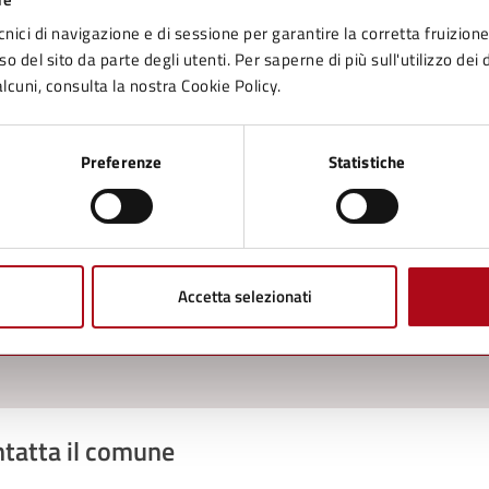
cnici di navigazione e di sessione per garantire la corretta fruizione 
o del sito da parte degli utenti. Per saperne di più sull'utilizzo dei 
lcuni, consulta la nostra Cookie Policy.
to sono chiare le informazioni su questa
Preferenze
Statistiche
na?
1 stelle su 5
uta 2 stelle su 5
Valuta 3 stelle su 5
Valuta 4 stelle su 5
Valuta 5 stelle su 5
Accetta selezionati
tatta il comune