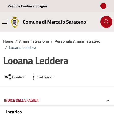
Vai ai contenuti
Vai al footer
Regione Emilia-Romagna
Comune di Mercato Saraceno
Home
/
Amministrazione
/
Personale Amministrativo
/
Looana Leddera
Looana Leddera
Condividi
Vedi azioni
INDICE DELLA PAGINA
Incarico