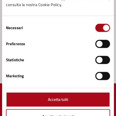
Contatta il comune
consulta la nostra Cookie Policy.
Leggi le domande frequenti
Selezione
Richiedi assistenza
Necessari
del
consenso
Prenota appuntamento
Preferenze
Problemi in città
Statistiche
Segnala disservizio
Marketing
Accetta tutti
Comune di Mercato Saraceno