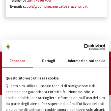
Telefono:
0547/699706
E-mail:
scuola@comune.mercatosaraceno.fc.it
Ultimo aggiornamento:
30/06/2025, 13:35
Consenso
Dettagli
Informazioni sui cookie
Quanto sono chiare le informazioni su questa
pagina?
Questo sito web utilizza i cookie
Questo sito utilizza i cookie tecnici di navigazione e di
Valuta 1 stelle su 5
Valuta 2 stelle su 5
Valuta 3 stelle su 5
Valuta 4 stelle su 5
Valuta 5 stelle su 5
sessione per garantire la corretta fruizione del sito, e
cookie analitici per raccogliere informazioni sull'uso del sito
da parte degli utenti. Per saperne di più sull'utilizzo dei dati
e su come disabilitare i cookie oppure abilitarne solo alcuni,