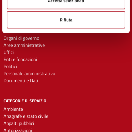
Accetta selezionati
Rifiuta
AMMINISTRAZIONE
Organi di governo
Aree amministrative
Uffici
Enti e fondazioni
Politici
Personale amministrativo
Documenti e Dati
CATEGORIE DI SERVIZIO
Ambiente
Anagrafe e stato civile
Appalti pubblici
Autorizzazioni