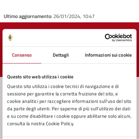
Ultimo aggiornamento:
26/01/2024, 10:47
Quanto sono chiare le informazioni su questa
pagina?
Consenso
Dettagli
Informazioni sui cookie
Valuta 1 stelle su 5
Valuta 2 stelle su 5
Valuta 3 stelle su 5
Valuta 4 stelle su 5
Valuta 5 stelle su 5
Questo sito web utilizza i cookie
Questo sito utilizza i cookie tecnici di navigazione e di
sessione per garantire la corretta fruizione del sito, e
cookie analitici per raccogliere informazioni sull'uso del sito
Contatta il comune
da parte degli utenti. Per saperne di più sull'utilizzo dei dati
Leggi le domande frequenti
e su come disabilitare i cookie oppure abilitarne solo alcuni,
consulta la nostra Cookie Policy.
Richiedi assistenza