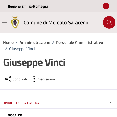
Vai ai contenuti
Vai al footer
Regione Emilia-Romagna
Comune di Mercato Saraceno
Home
/
Amministrazione
/
Personale Amministrativo
/
Giuseppe Vinci
Giuseppe Vinci
Condividi
Vedi azioni
INDICE DELLA PAGINA
Incarico