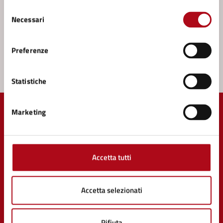
Prenota appuntamento
Selezione
Necessari
del
Problemi in città
consenso
Segnala disservizio
Preferenze
Statistiche
Marketing
Comune di Mercato Saraceno
Accetta tutti
Accetta selezionati
AMMINISTRAZIONE
Organi di governo
Rifiuta