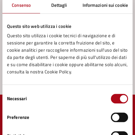
Contatta il comune
Consenso
Dettagli
Informazioni sui cookie
Leggi le domande frequenti
Questo sito web utilizza i cookie
Richiedi assistenza
Questo sito utilizza i cookie tecnici di navigazione e di
Prenota appuntamento
sessione per garantire la corretta fruizione del sito, e
cookie analitici per raccogliere informazioni sull'uso del sito
Problemi in città
da parte degli utenti. Per saperne di più sull'utilizzo dei dati
e su come disabilitare i cookie oppure abilitarne solo alcuni,
Segnala disservizio
consulta la nostra Cookie Policy.
Selezione
Necessari
del
consenso
Preferenze
Comune di Mercato Saraceno