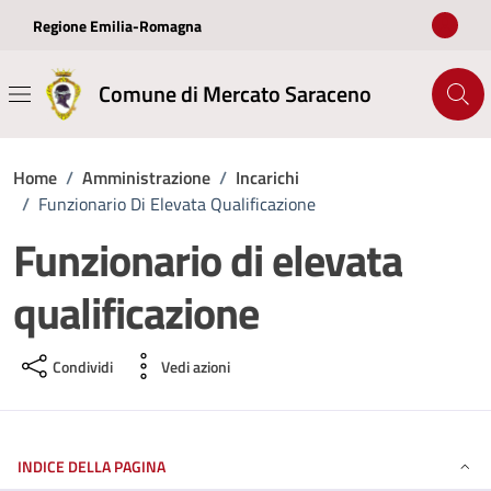
Vai ai contenuti
Vai al footer
Regione Emilia-Romagna
Comune di Mercato Saraceno
Home
/
Amministrazione
/
Incarichi
/
Funzionario Di Elevata Qualificazione
Funzionario di elevata
qualificazione
Condividi
Vedi azioni
INDICE DELLA PAGINA