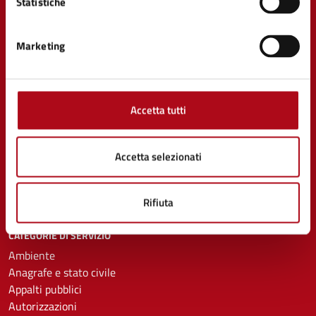
Statistiche
Marketing
AMMINISTRAZIONE
Organi di governo
Aree amministrative
Accetta tutti
Uffici
Enti e fondazioni
Politici
Accetta selezionati
Personale amministrativo
Documenti e Dati
Rifiuta
CATEGORIE DI SERVIZIO
Ambiente
Anagrafe e stato civile
Appalti pubblici
Autorizzazioni