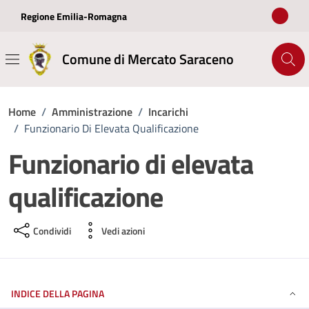
Vai ai contenuti
Vai al footer
Regione Emilia-Romagna
Comune di Mercato Saraceno
Home
/
Amministrazione
/
Incarichi
/
Funzionario Di Elevata Qualificazione
Funzionario di elevata
qualificazione
Condividi
Vedi azioni
INDICE DELLA PAGINA