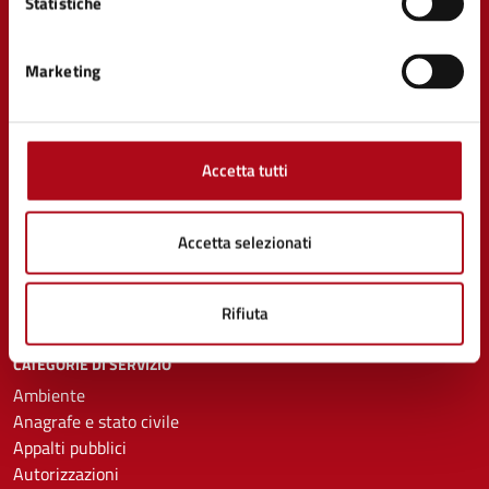
Statistiche
Marketing
AMMINISTRAZIONE
Organi di governo
Aree amministrative
Accetta tutti
Uffici
Enti e fondazioni
Politici
Accetta selezionati
Personale amministrativo
Documenti e Dati
Rifiuta
CATEGORIE DI SERVIZIO
Ambiente
Anagrafe e stato civile
Appalti pubblici
Autorizzazioni