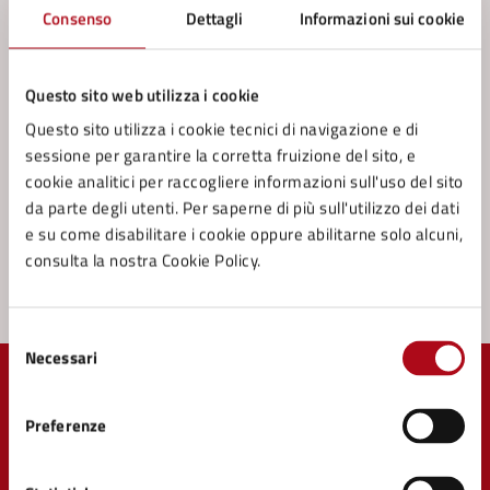
Contatta il comune
Consenso
Dettagli
Informazioni sui cookie
Leggi le domande frequenti
Questo sito web utilizza i cookie
Richiedi assistenza
Questo sito utilizza i cookie tecnici di navigazione e di
Prenota appuntamento
sessione per garantire la corretta fruizione del sito, e
cookie analitici per raccogliere informazioni sull'uso del sito
Problemi in città
da parte degli utenti. Per saperne di più sull'utilizzo dei dati
e su come disabilitare i cookie oppure abilitarne solo alcuni,
Segnala disservizio
consulta la nostra Cookie Policy.
Selezione
Necessari
del
consenso
Preferenze
Comune di Mercato Saraceno