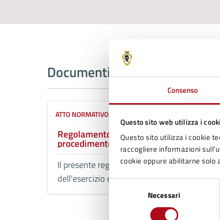
Documenti
Consenso
ATTO NORMATIVO
Questo sito web utilizza i cook
Regolamento comunale: “norme sul
Questo sito utilizza i cookie te
procedimento per l’esercizio delle
raccogliere informazioni sull'us
attività di somministrazione di alimenti
e bevande”
cookie oppure abilitarne solo a
Il presente regolamento disciplina
dell'esercizio delle attività di
Selezione
somministrazione di alimenti e bevande
Necessari
del
consenso