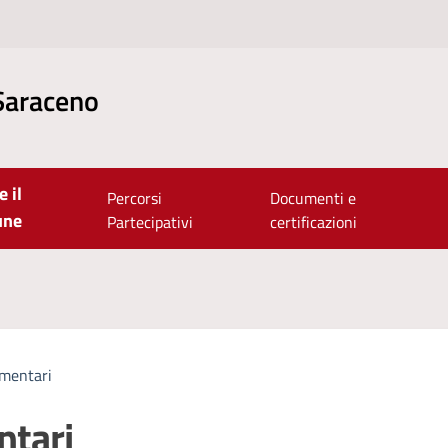
Saraceno
e il
Percorsi
Documenti e
une
Partecipativi
certificazioni
imentari
ntari