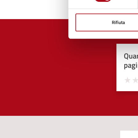
Rifiuta
Quan
pagi
Valuta 
Val