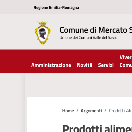
Vai ai contenuti
Vai al footer
Regione Emilia-Romagna
Comune di Mercato 
Unione dei Comuni Valle del Savio
Viver
Amministrazione
Novità
Servizi
Com
Home
/
Argomenti
/
Prodotti Al
Prodotti alime