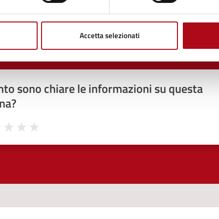
Accetta selezionati
to sono chiare le informazioni su questa
na?
1 stelle su 5
uta 2 stelle su 5
Valuta 3 stelle su 5
Valuta 4 stelle su 5
Valuta 5 stelle su 5