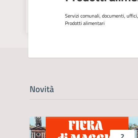
Dettagli dell
Servizi comunali, documenti, uffici,
Prodotti alimentari
Novità
2