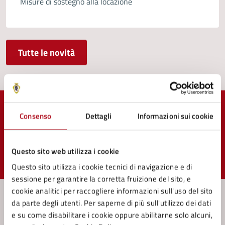
Misure di sostegno alla locazione
Tutte le novità
Quanto sono chiare le informazioni su questa
Consenso
Dettagli
Informazioni sui cookie
pagina?
Questo sito web utilizza i cookie
Valuta 1 stelle su 5
Valuta 2 stelle su 5
Valuta 3 stelle su 5
Valuta 4 stelle su 5
Valuta 5 stelle su 5
Questo sito utilizza i cookie tecnici di navigazione e di
sessione per garantire la corretta fruizione del sito, e
cookie analitici per raccogliere informazioni sull'uso del sito
da parte degli utenti. Per saperne di più sull'utilizzo dei dati
e su come disabilitare i cookie oppure abilitarne solo alcuni,
Contatta il comune