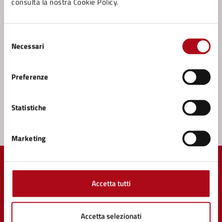
consulta la nostra Cookie Policy.
Leggi le domande frequenti
Selezione
Richiedi assistenza
Necessari
del
Prenota appuntamento
consenso
Preferenze
Problemi in città
Segnala disservizio
Statistiche
Marketing
Accetta tutti
Comune di Mercato Saraceno
Accetta selezionati