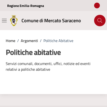
Vai ai contenuti
Vai al footer
Regione Emilia-Romagna
Comune di Mercato Saraceno
Home
/
Argomenti
/
Politiche Abitative
Politiche abitative
Dettagli dell'argomento
Servizi comunali, documenti, uffici, notizie ed eventi
relativi a politiche abitative