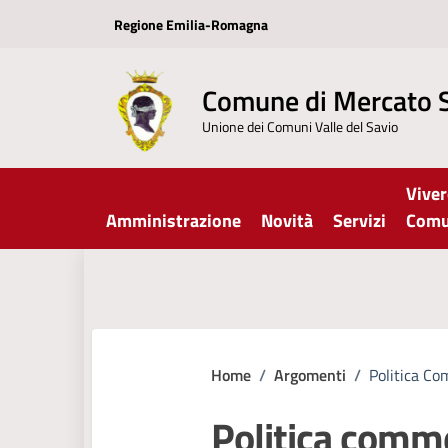
Vai ai contenuti
Vai al footer
Regione Emilia-Romagna
Comune di Mercato 
Unione dei Comuni Valle del Savio
Viver
Amministrazione
Novità
Servizi
Com
Home
/
Argomenti
/
Politica Co
Politica comme