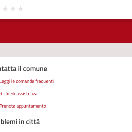
1 stelle su 5
uta 2 stelle su 5
Valuta 3 stelle su 5
Valuta 4 stelle su 5
Valuta 5 stelle su 5
tatta il comune
Leggi le domande frequenti
Richiedi assistenza
Prenota appuntamento
blemi in città