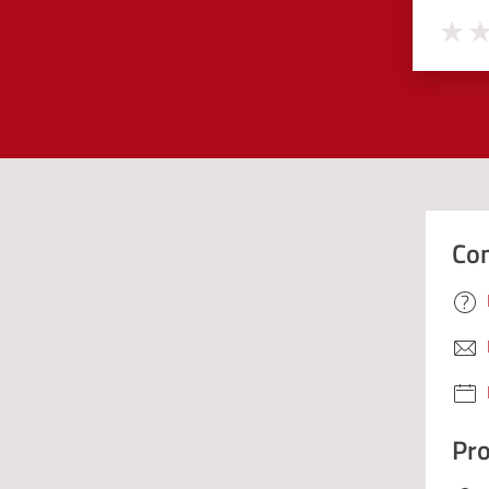
Valuta 
Val
Con
Pro