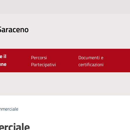
Saraceno
e il
Percorsi
Documenti e
une
Partecipativi
certificazioni
mmerciale
rciale