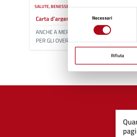
SALUTE, BENESSERE E ASSISTENZA
Selezione
Carta d’argento
Necessari
del
consenso
ANCHE A MERCATO LA CARTA D'ARGENTO
PER GLI OVER 60!
Rifiuta
Quan
pagi