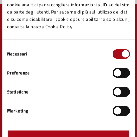
cookie analitici per raccogliere informazioni sull'uso del sito
da parte degli utenti. Per saperne di più sull'utilizzo dei dati
e su come disabilitare i cookie oppure abilitarne solo alcuni,
consulta la nostra Cookie Policy.
Comune di Mercato Saraceno
Selezione
Necessari
del
consenso
Preferenze
AMMINISTRAZIONE
Organi di governo
Aree amministrative
Statistiche
Uffici
Enti e fondazioni
Marketing
Politici
Personale amministrativo
Documenti e Dati