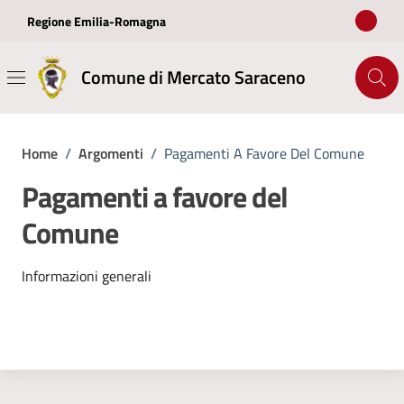
Vai ai contenuti
Vai al footer
Regione Emilia-Romagna
Comune di Mercato Saraceno
Home
/
Argomenti
/
Pagamenti A Favore Del Comune
Pagamenti a favore del
Comune
Dettagli dell'argomento
Informazioni generali