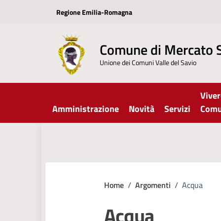
Vai ai contenuti
Vai al footer
Regione Emilia-Romagna
Comune di Mercato 
Unione dei Comuni Valle del Savio
Viver
Amministrazione
Novità
Servizi
Com
Home
/
Argomenti
/
Acqua
Acqua