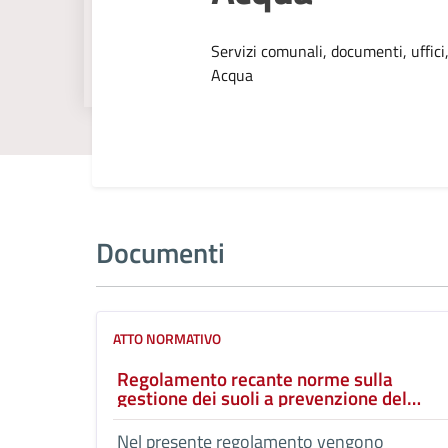
Dettagli dell
Servizi comunali, documenti, uffici,
Acqua
Documenti
ATTO NORMATIVO
Regolamento recante norme sulla
gestione dei suoli a prevenzione del
rischio idrogeologico e a tutela del
territorio
Nel presente regolamento vengono