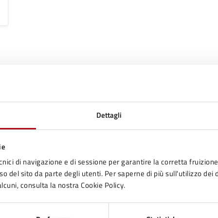
Dettagli
to sono chiare le informazioni su questa
ie
na?
cnici di navigazione e di sessione per garantire la corretta fruizione 
o del sito da parte degli utenti. Per saperne di più sull'utilizzo dei 
lcuni, consulta la nostra Cookie Policy.
1 stelle su 5
uta 2 stelle su 5
Valuta 3 stelle su 5
Valuta 4 stelle su 5
Valuta 5 stelle su 5