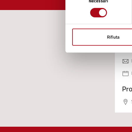
Necessari
del
consenso
Con
Rifiuta
Pro