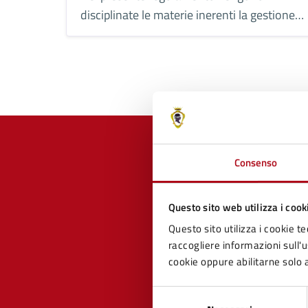
disciplinate le materie inerenti la gestione
dei suoli a prevenzione del rischio
idrogeologico e a tutela del territorio.
Consenso
Quan
Questo sito web utilizza i cook
pagi
Questo sito utilizza i cookie te
raccogliere informazioni sull'us
cookie oppure abilitarne solo a
Valuta 
Val
Selezione