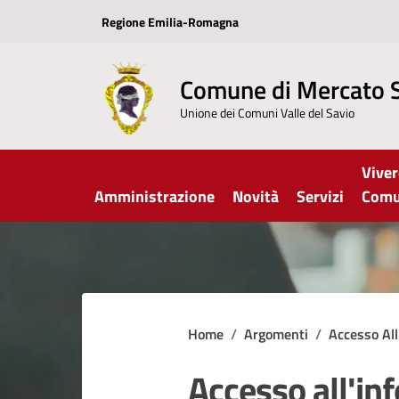
Vai ai contenuti
Vai al footer
Regione Emilia-Romagna
Comune di Mercato 
Unione dei Comuni Valle del Savio
Viver
Amministrazione
Novità
Servizi
Com
Home
/
Argomenti
/
Accesso All
Accesso all'in