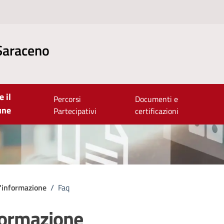
Saraceno
e il
Percorsi
Documenti e
une
Partecipativi
certificazioni
'informazione
/
Faq
formazione