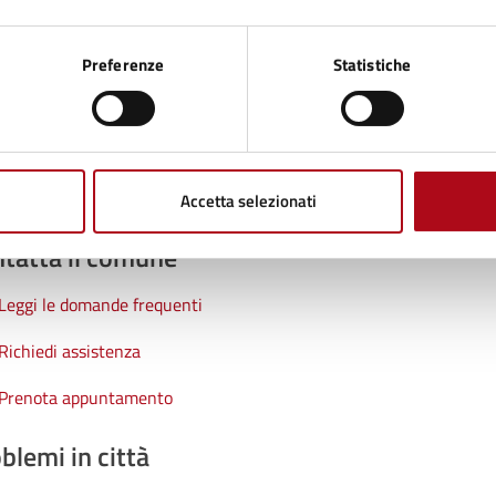
1 stelle su 5
uta 2 stelle su 5
Valuta 3 stelle su 5
Valuta 4 stelle su 5
Valuta 5 stelle su 5
Preferenze
Statistiche
Accetta selezionati
tatta il comune
Leggi le domande frequenti
Richiedi assistenza
Prenota appuntamento
blemi in città