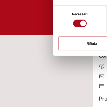
Selezione
Valuta 
Val
Necessari
del
consenso
Rifiuta
Con
Pro