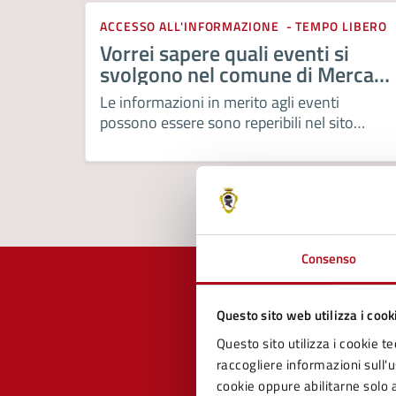
ACCESSO ALL'INFORMAZIONE
TEMPO LIBERO
Vorrei sapere quali eventi si
svolgono nel comune di Mercato
Saraceno
Le informazioni in merito agli eventi
possono essere sono reperibili nel sito
turistico del comune
www.comune.mercatosaracenoturismo.it
Consenso
Questo sito web utilizza i cook
Questo sito utilizza i cookie te
Quan
raccogliere informazioni sull'us
pagi
cookie oppure abilitarne solo a