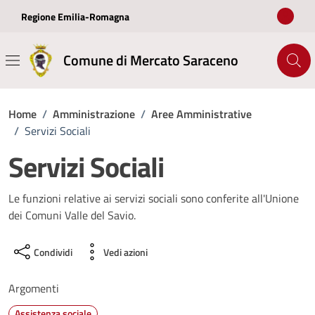
Vai ai contenuti
Vai al footer
Regione Emilia-Romagna
Comune di Mercato Saraceno
Home
/
Amministrazione
/
Aree Amministrative
/
Servizi Sociali
Servizi Sociali
Le funzioni relative ai servizi sociali sono conferite all'Unione
dei Comuni Valle del Savio.
Condividi
Vedi azioni
Argomenti
Assistenza sociale