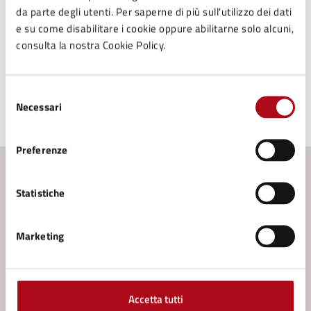
Assistente Sociale - Area Anziani
da parte degli utenti. Per saperne di più sull'utilizzo dei dati
Buccelli Sofia
e su come disabilitare i cookie oppure abilitarne solo alcuni,
Assistente Sociale - Area Adulti con disabilità
consulta la nostra Cookie Policy.
Santucci Giada
Selezione
Necessari
del
consenso
Ultimo aggiornamento:
22/01/2024, 10:37
Preferenze
Contenuti correlati
Statistiche
Servizi
Marketing
Contributo per favorire l’eliminazione di barriere
architettoniche negli edifici privati
Accetta tutti