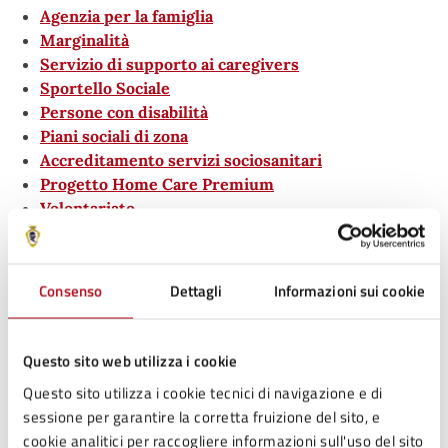
Agenzia per la famiglia
Marginalità
Servizio di supporto ai caregivers
Sportello Sociale
Persone con disabilità
Piani sociali di zona
Accreditamento servizi sociosanitari
Progetto Home Care Premium
Volontariato
Sportello Sociale per primi accessi
Giorgi Cinzia tel. 3776845602
Consenso
Dettagli
Informazioni sui cookie
sportellovallesavio@unionevallesavio.it
Assistente Sociale - Area Minori e Famiglia
Questo sito web utilizza i cookie
Di Iacovo Mariateresa
De Luca Angelica (minori con disabilità)
Questo sito utilizza i cookie tecnici di navigazione e di
Assistente Sociale - Area Adulti
sessione per garantire la corretta fruizione del sito, e
Moretti Marco
cookie analitici per raccogliere informazioni sull'uso del sito